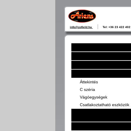
|
info@zofield.hu
Tel: +36 23 422 4
KEZDŐLAP
ARIENS
HÓMARÓK
FŰNYÍRÓ TRAKTOROK
Áttekintés
C széria
Vágóegységek
Csatlakoztatható eszközök
NULLA FORDULÓS FŰNYÍRÓ
TRAKTOROK
GYEPÁPOLÁSI TANÁCSOK