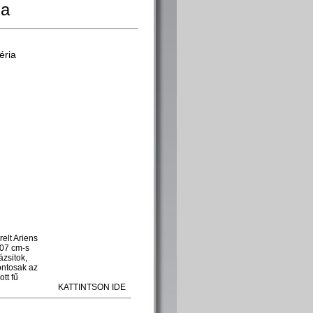
ia
elt Ariens
107 cm-s
ázsitok,
fontosak az
tt fű
KATTINTSON IDE