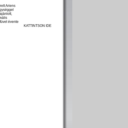
elt Ariens
egységgel
ajánlott,
mális
 füvet évente
KATTINTSON IDE