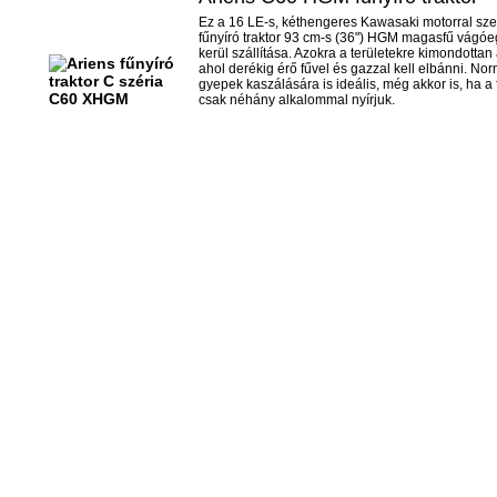
Ez a 16 LE-s, kéthengeres Kawasaki motorral szer
fűnyíró traktor 93 cm-s (36") HGM magasfű vágó
kerül szállítása. Azokra a területekre kimondottan 
ahol derékig érő fűvel és gazzal kell elbánni. Nor
gyepek kaszálására is ideális, még akkor is, ha a
csak néhány alkalommal nyírjuk.