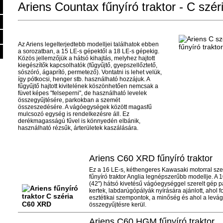
Ariens Countax fűnyíró traktor - C szér
Az Ariens legelterjedtebb modelljei találhatok ebben
a sorozatban, a 15 LE-s gépektől a 18 LE-s gépekig.
Közös jellemzőjük a hátsó kihajtás, melyhez hajtott
kiegészítők kapcsolhatók (fűgyűjtő, gyepszellőztető,
sószóró, ágaprító, permetező). Vontatni is lehet velük,
így pótkocsi, henger stb. használható hozzájuk. A
fűgyűjtő hajtott kivitelének köszönhetően nemcsak a
füvet képes "felseperni", de használható levelek
összegyűjtésére, parkokban a szemét
összeszedésére. A vágóegységek között magasfű
mulcsozó egység is rendelkezésre áll. Ez
derékmagasságú fűvel is könnyedén elbánik,
használható rézsűk, árterületek kaszálására.
Ariens C60 XRD fűnyíró traktor
Ez a 16 LE-s, kéthengeres Kawasaki motorral szer
fűnyíró traktor Anglia legnépszerűbb modellje. A 
(42") hátsó kivetésű vágóegységgel szerelt gép p
kertek, labdarúgópályák nyírására ajánlott, ahol 
esztétikai szempontok, a minőség és ahol a levágo
összegyűjtésre kerül.
Ariens C60 HGM fűnyíró traktor