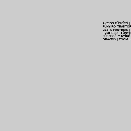
AKCIÓS FŰNYÍRÓ |
FŰNYÍRÓ TRAKTOR
LEJTŐ FŰNYÍRÁS 
| ZOFIELD | FŰN
FŰSZEGÉLY NYÍRÓ
GRAVELY | ZOOM |