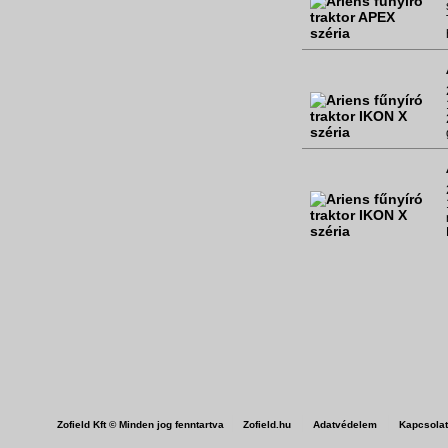
|
|
|
Zofield Kft © Minden jog fenntartva
Zofield.hu
Adatvédelem
Kapcsola