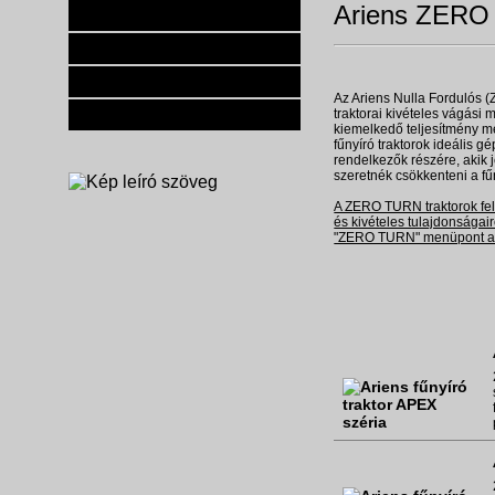
Ariens ZERO 
AKCIÓINK
ÚJDONSÁGOK
KAPCSOLATFELVÉTEL
Az Ariens Nulla Fordulós 
ÁRAK
traktorai kivételes vágási 
kiemelkedő teljesítmény m
fűnyíró traktorok ideális gé
rendelkezők részére, akik j
szeretnék csökkenteni a fűny
A ZERO TURN traktorok fel
és kivételes tulajdonságai
"ZERO TURN" menüpont al