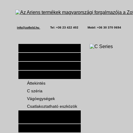
|
|
info@zofield.hu
Tel: +36 23 422 402
Mobil: +36 30 370 0694
KEZDŐLAP
ARIENS
HÓMARÓK
FŰNYÍRÓ TRAKTOROK
Áttekintés
C széria
Vágóegységek
Csatlakoztatható eszközök
NULLA FORDULÓS FŰNYÍRÓ
TRAKTOROK
GYEPÁPOLÁSI TANÁCSOK